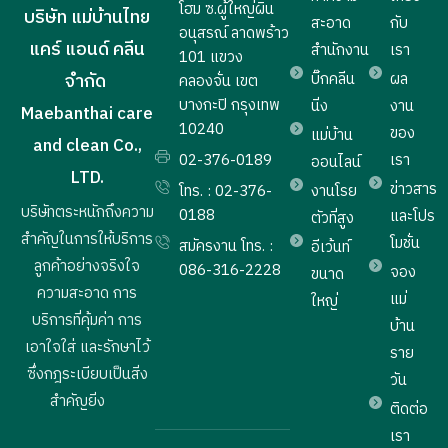
โฮม ซ.ผู้ใหญ่ผิน
บริษัท แม่บ้านไทย
สะอาด
กับ
อนุสรณ์ ลาดพร้าว
แคร์ แอนด์ คลีน
สำนักงาน
เรา
101 แขวง
บิ๊กคลีน
ผล
จำกัด
คลองจั่น เขต
บางกะปิ กรุงเทพ
นิ่ง
งาน
Maebanthai care
10240
ของ
แม่บ้าน
and clean Co.,
02-376-0189
เรา
ออนไลน์
LTD.
ข่าวสาร
โทร. : 02-376-
งานโรย
บริษัทตระหนักถึงความ
0188
และโปร
ตัวที่สูง
สำคัญในการให้บริการ
โมชั่น
สมัครงาน โทร. :
อีเว้นท์
ลูกค้าอย่างจริงใจ
086-316-2228
จอง
ขนาด
ความสะอาด การ
แม่
ใหญ่
บริการที่คุ้มค่า การ
บ้าน
เอาใจใส่ และรักษาไว้
ราย
ซึ่งกฎระเบียบเป็นสิ่ง
วัน
สำคัญยิ่ง
ติดต่อ
เรา