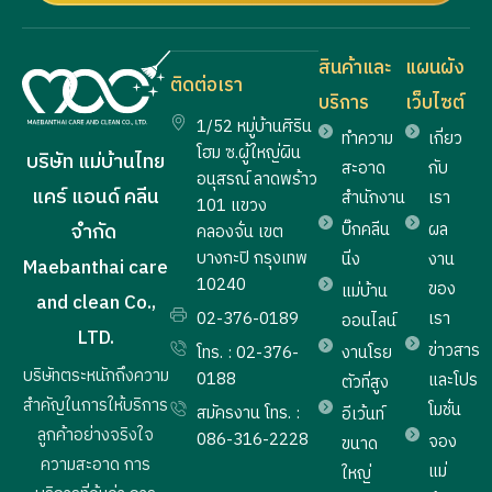
สินค้าและ
แผนผัง
ติดต่อเรา
บริการ
เว็บไซต์
1/52 หมู่บ้านศิริน
ทำความ
เกี่ยว
โฮม ซ.ผู้ใหญ่ผิน
บริษัท แม่บ้านไทย
สะอาด
กับ
อนุสรณ์ ลาดพร้าว
แคร์ แอนด์ คลีน
สำนักงาน
เรา
101 แขวง
บิ๊กคลีน
ผล
จำกัด
คลองจั่น เขต
บางกะปิ กรุงเทพ
นิ่ง
งาน
Maebanthai care
10240
ของ
แม่บ้าน
and clean Co.,
02-376-0189
เรา
ออนไลน์
LTD.
ข่าวสาร
โทร. : 02-376-
งานโรย
บริษัทตระหนักถึงความ
0188
และโปร
ตัวที่สูง
สำคัญในการให้บริการ
โมชั่น
สมัครงาน โทร. :
อีเว้นท์
ลูกค้าอย่างจริงใจ
086-316-2228
จอง
ขนาด
ความสะอาด การ
แม่
ใหญ่